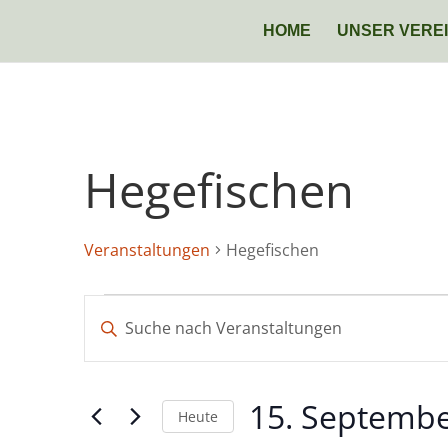
HOME
UNSER VERE
Hegefischen
Veranstaltungen
Hegefischen
Veranstaltungen
Veranstaltungen
Bitte
Suche
Schlüsselwort
und
eingeben.
Ansichten,
Suche
Navigation
15. Septembe
nach
Heute
Veranstaltungen