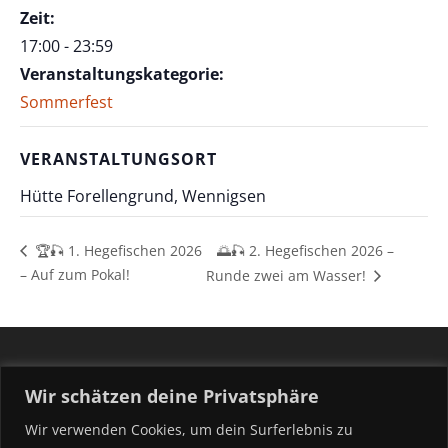
Zeit:
17:00 - 23:59
Veranstaltungskategorie:
Sommerfest
VERANSTALTUNGSORT
Hütte Forellengrund, Wennigsen
🌅🎣 2. Hegefischen 2026 –
🏆🎣 1. Hegefischen 2026
– Auf zum Pokal!
Runde zwei am Wasser!
Fischereiverein e.V. Wennigsen / Deister
Wir schätzen deine Privatsphäre
Schlehdornweg 8
30974 Wennigsen
Wir verwenden Cookies, um dein Surferlebnis zu