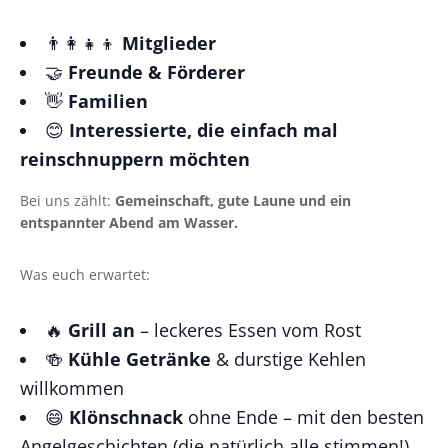
👨‍👩‍👧‍👦
Mitglieder
🤝
Freunde & Förderer
👋
Familien
😊
Interessierte, die einfach mal
reinschnuppern möchten
Bei uns zählt:
Gemeinschaft, gute Laune und ein
entspannter Abend am Wasser.
Was euch erwartet:
🔥
Grill an
– leckeres Essen vom Rost
🍻
Kühle Getränke
& durstige Kehlen
willkommen
😄
Klönschnack
ohne Ende – mit den besten
Angelgeschichten (die natürlich alle stimmen!)