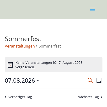
Sommerfest
Veranstaltungen
Sommerfest
Veranstaltungen
for
Keine Veranstaltungen für 7. August 2026
Notice
vorgesehen.
7.
August
Verans
Ver
07.08.2026
Suche
2026
Tag
Ans
Suche
Datum
Nav
und
wählen.
Ansich
Vorheriger Tag
Nächster Tag
Naviga